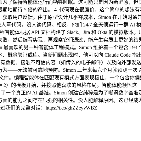
为了保持智能体运行而牺牲睡眠。这可能只是因为新鲜感，但其底
地期待 5 倍的产出。 4. 代码现在很廉价。这个简单的想
用户反馈。由于原型设计几乎零成本，Simon 在开始时通常会为
没人写代码，没人读代码。相反，他们 24/7 全天候运行一群 AI 
能体根据 API 文档构建了 Slack、Jira 和 Okta 的模拟版
败，然后编写实现，再观察它们通过，能产生实质上更好的结果。
最喜欢的另一种智能体工程模式。Simon 维护着一个包含 193 个小型 H
证或库。当新问题出现时，他可以向 Claude Code 指出过
问私有数据、接触不可信内容（如传入的电子邮件）以及向外部发
——无法被可靠地预防。Simon 三年来每六个月就预测一次 A
指令文件。编程智能体在匹配现有模式方面表现极佳。一个包含你
 + 1 = 2）的模板开始，并按照他喜欢的风格布局。智能体能
为了一个真正的 AI 基准。Simon 创建它纯粹是为了嘲讽数字
的能力之间存在很强的相关性。没人能解释原因。这已经成为了一个
对话：https://t.co/ghZZeyvWBZ