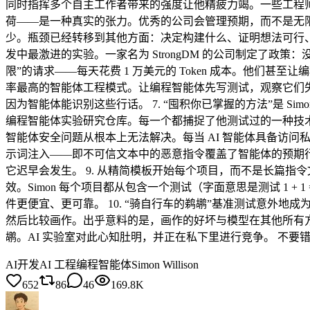
同时指挥多个自主工作者带来的强度让他精疲力竭。一些工程师
荷——是一种真实的张力。优秀的公司会管理预期，而不是无限期
少。瓶颈已经转移到其他方面：决定构建什么、证明想法可行、获取
发中最激进的实验。一家名为 StrongDM 的公司制定了政策：
限”的请求——每天花费 1 万美元的 Token 成本。他们甚至让编程智
率最高的智能体工程模式。让编程智能体先写测试，观察它们失
因为智能体能识别这些行话。 7. “囤积你已掌握的方法”是 Simon 
编程智能体实验研究仓库。每一个都捕捉了他测试过的一种技术、概念验
智能体安全问题从根本上无法解决。每当 AI 智能体具备访
示词注入——即不可信文本中的恶意指令覆盖了智能体的预期行为
它迟早会发生。 9. 从精简模板开始每个项目，而不是长篇
效。Simon 每个项目都从包含一个测试（字面意思是测试 1
件更便宜、更可靠。 10. “骑自行车的鹈鹕”基准测试意外地成
然后比较画作。出乎意料的是，画作的好坏与模型在其他所有方面
鹕。AI 实验室对此心知肚明，并正在私下里进行竞争。 不要错过我们的完整
AI开发
AI 工程
编程智能体
Simon Willison
652
86
46
169.8K