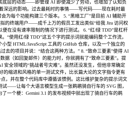
层的动态——即管理 AI 即使减少了劳动，也增加了认知负
法有着深远的影响。过去最耗时的事情——写代码——现在耗时最
每个功能构建三个版本。 5. “黑暗工厂”是目前 AI 辅助开
模拟的终端用户——成千上万的假员工发出类似“给我 Jira 访问权
本，以便在没有速率限制的情况下进行测试。 6. “红/绿 TDD”是杠杆
“使用红/绿 TDD”这五个字的提示词就能编码整个工作流，
TML/JavaScript 工具的 GitHub 仓库，以及一个独立的
去的项目并说：“结合这两种方法。” 8. “致命三要素”使得 AI
送数据（如回复邮件）的能力时，你就拥有了“致命三要素”。提
I 安全领域的“挑战者号灾难”。虽然还没发生，但他非常确定
偏好的缩进和风格的单一测试文件，比长篇大论的文字指令更有
领悟这一点，并在整个代码库中遵循该惯例。这比维护复杂的提示词文
基准测试——让每个大语言模型生成一张鹈鹕骑自行车的 SVG 图，
梗：Gemini 3.1 的发布视频中就出现了骑自行车的鹈