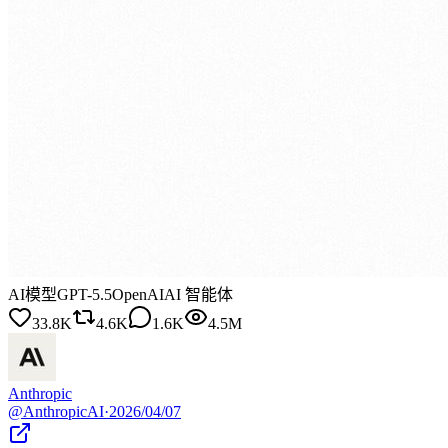
AI模型
GPT-5.5
OpenAI
AI 智能体
33.8K
4.6K
1.6K
4.5M
Anthropic
@
AnthropicAI
·
2026/04/07