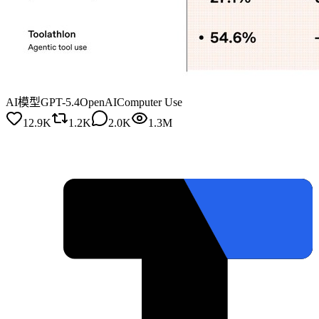
AI模型
GPT-5.4
OpenAI
Computer Use
12.9K
1.2K
2.0K
1.3M