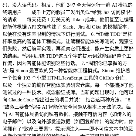
码，没人读代码。相反，他们 24/7 全天候运行一群 AI 模拟的
终端用户——成千上万的假员工发出类似“给我 Jira 访问权限”
的请求——每天花费 1 万美元的 Token 成本。他们甚至让编程
智能体根据 API 文档构建了 Slack、Jira 和 Okta 的模拟版本，
以便在没有速率限制的情况下进行测试。 6. “红/绿 TDD”是杠
杆率最高的智能体工程模式。让编程智能体先写测试，观察它
们失败，然后编写实现，再观察它们通过，能产生实质上更好
的结果。“使用红/绿 TDD”这五个字的提示词就能编码整个工
作流，因为智能体能识别这些行话。 7. “囤积你已掌握的方
法”是 Simon 最喜欢的另一种智能体工程模式。Simon 维护着
一个包含 193 个小型 HTML/JavaScript 工具的 GitHub 仓库，
以及一个独立的编程智能体实验研究仓库。每一个都捕捉了他
测试过的一种技术、概念验证或库。当新问题出现时，他可以
向 Claude Code 指出过去的项目并说：“结合这两种方法。” 8.
“致命三要素”使得 AI 智能体安全问题从根本上无法解决。每
当 AI 智能体具备访问私有数据、接触不可信内容（如传入的
电子邮件）以及向外部发送数据（如回复邮件）的能力时，你
就拥有了“致命三要素”。提示词注入——即不可信文本中的恶