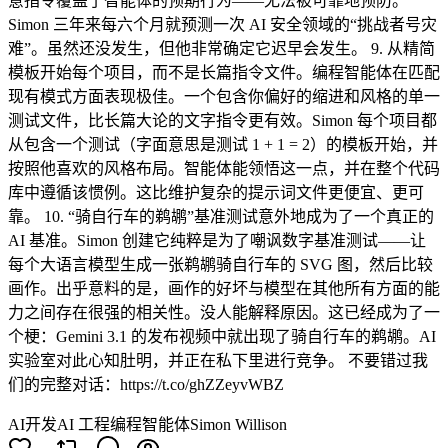
意指令覆盖了智能体的预期行为——无法被可靠地预防。
Simon 三年来每六个月就预测一次 AI 安全领域的“挑战者号灾
难”。虽然还没发生，但他非常确定它迟早会发生。 9. 从精简
模板开始每个项目，而不是长篇指令文件。编程智能体在匹配
现有模式方面表现极佳。一个包含你偏好的缩进和风格的单一
测试文件，比长篇大论的文字指令更有效。Simon 每个项目都
从包含一个测试（字面意思是测试 1 + 1 = 2）的模板开始，并
按照他喜欢的风格布局。智能体能领悟这一点，并在整个代码
库中遵循该惯例。这比维护复杂的提示词文件更便宜、更可
靠。 10. “骑自行车的鹈鹕”基准测试意外地成为了一个真正的
AI 基准。Simon 创建它纯粹是为了嘲讽数字基准测试——让
每个大语言模型生成一张鹈鹕骑自行车的 SVG 图，然后比较
画作。出乎意料的是，画作的好坏与模型在其他所有方面的能
力之间存在很强的相关性。没人能解释原因。这已经成为了一
个梗：Gemini 3.1 的发布视频中就出现了骑自行车的鹈鹕。AI
实验室对此心知肚明，并正在私下里进行竞争。 不要错过我
们的完整对话：https://t.co/ghZZeyvWBZ
AI开发
AI 工程
编程智能体
Simon Willison