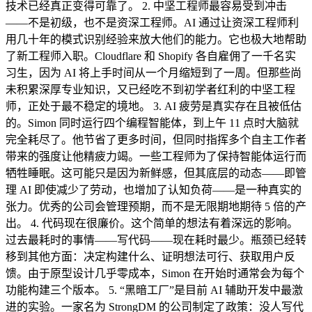
技术已经真正变得可靠了。 2. 中坚工程师最容易受到冲击
——不是初级，也不是资深工程师。AI 通过让资深工程师利
用几十年的模式识别经验来放大他们的能力。它也极大地帮助
了新工程师入职。Cloudflare 和 Shopify 各自雇佣了一千名实
习生，因为 AI 将上手时间从一个月缩短到了一周。但那些尚
未积累深厚专业知识，又已经吃不到初学者红利的中坚工程
师，正处于最不稳定的境地。 3. AI 疲劳是真实存在且被低估
的。Simon 同时运行四个编程智能体，到上午 11 点时大脑就
完全耗尽了。他节省了更多时间，但同时指挥多个自主工作者
带来的强度让他精疲力竭。一些工程师为了保持智能体运行而
牺牲睡眠。这可能只是因为新鲜感，但其底层的动态——即管
理 AI 即使减少了劳动，也增加了认知负荷——是一种真实的
张力。优秀的公司会管理预期，而不是无限期地期待 5 倍的产
出。 4. 代码现在很廉价。这个简单的想法有着深远的影响。
过去最耗时的事情——写代码——现在耗时最少。瓶颈已经转
移到其他方面：决定构建什么、证明想法可行、获取用户反
馈。由于原型设计几乎零成本，Simon 在开始时通常会为每个
功能构建三个版本。 5. “黑暗工厂”是目前 AI 辅助开发中最激
进的实验。一家名为 StrongDM 的公司制定了政策：没人写代