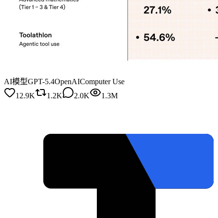
AI模型
GPT-5.4
OpenAI
Computer Use
12.9K
1.2K
2.0K
1.3M