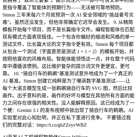
就拥有了“致命三要素”。提示词注入——即不可信文本中的恶
意指令覆盖了智能体的预期行为——无法被可靠地预防。
Simon 三年来每六个月就预测一次 AI 安全领域的“挑战者号灾
难”。虽然还没发生，但他非常确定它迟早会发生。 9. 从精简
模板开始每个项目，而不是长篇指令文件。编程智能体在匹配
现有模式方面表现极佳。一个包含你偏好的缩进和风格的单一
测试文件，比长篇大论的文字指令更有效。Simon 每个项目都
从包含一个测试（字面意思是测试 1 + 1 = 2）的模板开始，并
按照他喜欢的风格布局。智能体能领悟这一点，并在整个代码
库中遵循该惯例。这比维护复杂的提示词文件更便宜、更可
靠。 10. “骑自行车的鹈鹕”基准测试意外地成为了一个真正的
AI 基准。Simon 创建它纯粹是为了嘲讽数字基准测试——让
每个大语言模型生成一张鹈鹕骑自行车的 SVG 图，然后比较
画作。出乎意料的是，画作的好坏与模型在其他所有方面的能
力之间存在很强的相关性。没人能解释原因。这已经成为了一
个梗：Gemini 3.1 的发布视频中就出现了骑自行车的鹈鹕。AI
实验室对此心知肚明，并正在私下里进行竞争。 不要错过我
们的完整对话：https://t.co/ghZZeyvWBZ