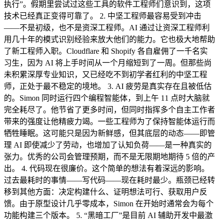
执行”。假期里尝试过这些工具的软件工程师们意识到，这项
技术已经真正变得可靠了。 2. 中坚工程师最容易受到冲击
——不是初级，也不是资深工程师。AI 通过让资深工程师利
用几十年的模式识别经验来放大他们的能力。它也极大地帮助
了新工程师入职。Cloudflare 和 Shopify 各自雇佣了一千名实
习生，因为 AI 将上手时间从一个月缩短到了一周。但那些尚
未积累深厚专业知识，又已经吃不到初学者红利的中坚工程
师，正处于最不稳定的境地。 3. AI 疲劳是真实存在且被低估
的。Simon 同时运行四个编程智能体，到上午 11 点时大脑就
完全耗尽了。他节省了更多时间，但同时指挥多个自主工作者
带来的强度让他精疲力竭。一些工程师为了保持智能体运行而
牺牲睡眠。这可能只是因为新鲜感，但其底层的动态——即管
理 AI 即使减少了劳动，也增加了认知负荷——是一种真实的
张力。优秀的公司会管理预期，而不是无限期地期待 5 倍的产
出。 4. 代码现在很廉价。这个简单的想法有着深远的影响。
过去最耗时的事情——写代码——现在耗时最少。瓶颈已经转
移到其他方面：决定构建什么、证明想法可行、获取用户反
馈。由于原型设计几乎零成本，Simon 在开始时通常会为每个
功能构建三个版本。 5. “黑暗工厂”是目前 AI 辅助开发中最激