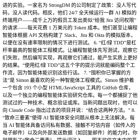
进的实验。一家名为 StrongDM 的公司制定了政策：没人写代
码，没人读代码。相反，他们 24/7 全天候运行一群 AI 模拟的
终端用户——成千上万的假员工发出类似“给我 Jira 访问权限”
的请求——每天花费 1 万美元的 Token 成本。他们甚至让编程
智能体根据 API 文档构建了 Slack、Jira 和 Okta 的模拟版本，
以便在没有速率限制的情况下进行测试。 6. “红/绿 TDD”是杠
杆率最高的智能体工程模式。让编程智能体先写测试，观察它
们失败，然后编写实现，再观察它们通过，能产生实质上更好
的结果。“使用红/绿 TDD”这五个字的提示词就能编码整个工
作流，因为智能体能识别这些行话。 7. “囤积你已掌握的方
法”是 Simon 最喜欢的另一种智能体工程模式。Simon 维护着
一个包含 193 个小型 HTML/JavaScript 工具的 GitHub 仓库，
以及一个独立的编程智能体实验研究仓库。每一个都捕捉了他
测试过的一种技术、概念验证或库。当新问题出现时，他可以
向 Claude Code 指出过去的项目并说：“结合这两种方法。” 8.
“致命三要素”使得 AI 智能体安全问题从根本上无法解决。每
当 AI 智能体具备访问私有数据、接触不可信内容（如传入的
电子邮件）以及向外部发送数据（如回复邮件）的能力时，你