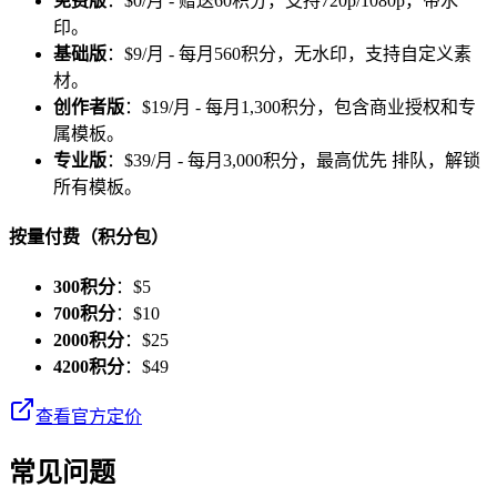
免费版
：$0/月 - 赠送60积分，支持720p/1080p，带水
印。
基础版
：$9/月 - 每月560积分，无水印，支持自定义素
材。
创作者版
：$19/月 - 每月1,300积分，包含商业授权和专
属模板。
专业版
：$39/月 - 每月3,000积分，最高优先 排队，解锁
所有模板。
按量付费（积分包）
300积分
：$5
700积分
：$10
2000积分
：$25
4200积分
：$49
查看官方定价
常见问题