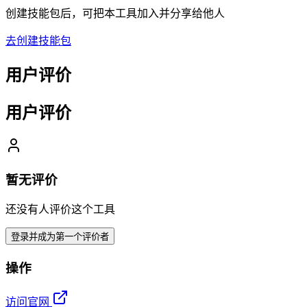
创建技能包后，可把本工具加入并分享给他人
去创建技能包
用户评价
用户评价
暂无评价
还没有人评价这个工具
登录并成为第一个评价者
操作
访问官网