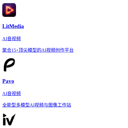
LitMedia
AI音视频
聚合15+顶尖模型的AI视频创作平台
Pavo
AI音视频
全能型多模型AI视频与图像工作站