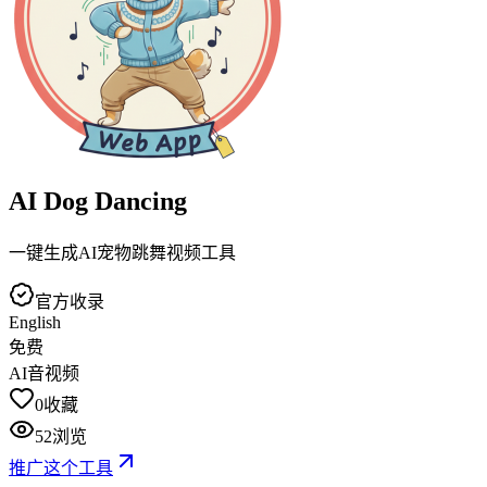
AI Dog Dancing
一键生成AI宠物跳舞视频工具
官方收录
English
免费
AI音视频
0
收藏
52
浏览
推广这个工具