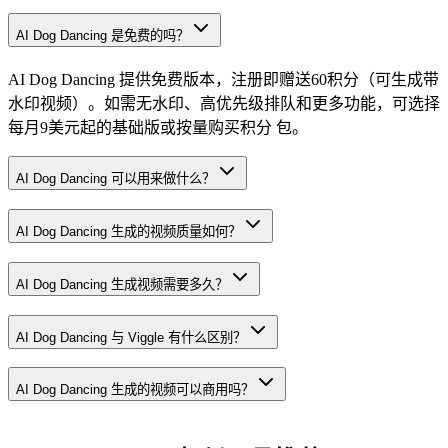
AI Dog Dancing 是免费的吗？
AI Dog Dancing 提供免费版本，注册即赠送60积分（可生成带
水印视频）。如需无水印、高优先级排队和更多功能，可选择
每月9美元起的基础版或按量购买积分 包。
AI Dog Dancing 可以用来做什么？
AI Dog Dancing 生成的视频质量如何？
AI Dog Dancing 生成视频需要多久？
AI Dog Dancing 与 Viggle 有什么区别？
AI Dog Dancing 生成的视频可以商用吗？