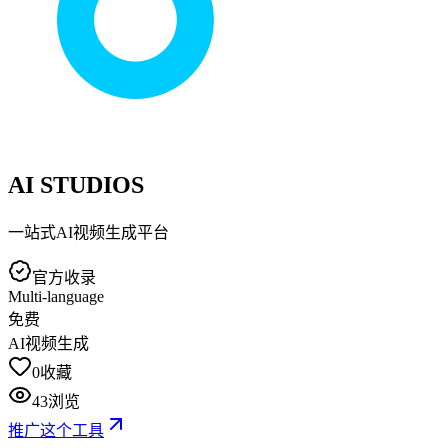
AI STUDIOS
一站式AI视频生成平台
官方收录
Multi-language
免费
AI视频生成
0
收藏
43
浏览
推广这个工具