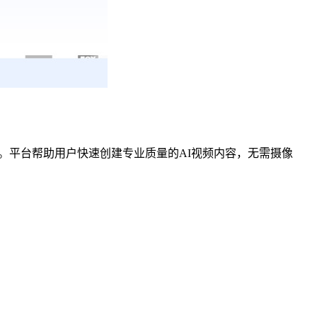
能于一体。平台帮助用户快速创建专业质量的AI视频内容，无需摄像