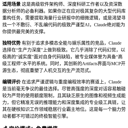
适用场景
这是高级软件架构师、深度科研工作者以及资深数
据分析师的必备利器。如果你正在应对极其复杂的大型代码库
重构任务，需要提取海量行业研报中的细微逻辑，或是渴望寻
找一个不敷衍、不乱编代码的极致严谨型AI，Claude绝对能为
你提供最完美的支撑。
独特优势
有别于追求多模态全能与娱乐属性的竞品，Claude
选择在“生产力深度”上做到极致。它几乎消除了代码幻觉，以
极高的“诚实度”面对自身代码缺陷，被专业媒体誉为具备“高
级工程师”水平的系统。同时，其创新的Artifacts界面与MCP开
源生态，彻底重塑了人机交互的生产流范式。
编辑评价
在追求严谨逻辑与重度编程效率的赛道上，Claude
是当前毫无争议的最佳选择。尽管高强度的深度对话容易触碰
较为严苛的使用额度限制，且其缺乏原生的图像和视频生成能
力，但它精准无误的推理能力和深度集成的专业级工具链，让
其在硬核知识工作领域稳居行业霸主地位。这是每一个脑力劳
动者都不可错过的终极智能引擎。