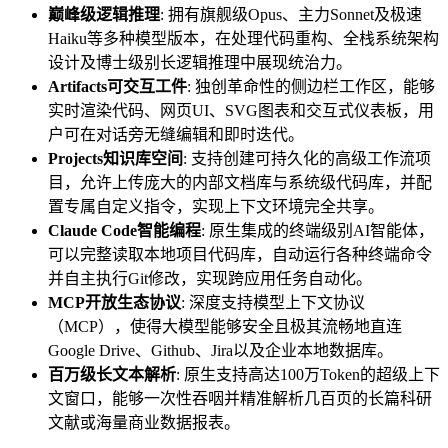
巅峰级逻辑推理
: 拥有旗舰级Opus、主力Sonnet及极速
Haiku等多种模型版本，在处理代码重构、全栈系统架构
设计及博士级别长逻辑推理中展现统治力。
Artifacts可交互工件
: 独创革命性的侧边栏工作区，能够
实时渲染代码、网页UI、SVG图表和交互式仪表板，用
户可在对话旁无缝编辑和即时迭代。
Projects知识库空间
: 支持创建可持久化的高级工作流项
目，允许上传庞大的内部文档库与系统级代码库，并配
置专属自定义指令，实现上下文环境完全共享。
Claude Code智能编程
: 原生集成的终端级别AI智能体，
可以完整读取本地项目代码库，自动运行各种终端命令
并自主执行Git修改，实现跨应用任务自动化。
MCP开放生态协议
: 深度支持模型上下文协议
（MCP），使得大模型能够安全且极其流畅地直连
Google Drive、Github、Jira以及企业本地数据库。
百万级长文本解析
: 原生支持高达100万Token的超级上下
文窗口，能够一次性吞咽并精准解析几百页的长篇科研
文献或海量商业数据报表。