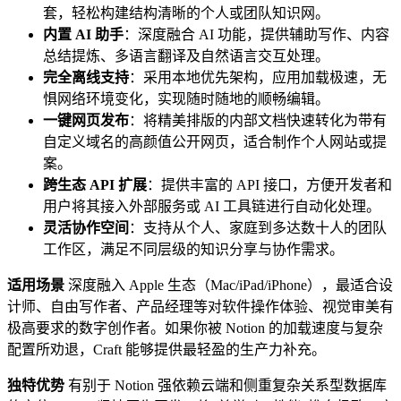
套，轻松构建结构清晰的个人或团队知识网。
内置 AI 助手
：深度融合 AI 功能，提供辅助写作、内容
总结提炼、多语言翻译及自然语言交互处理。
完全离线支持
：采用本地优先架构，应用加载极速，无
惧网络环境变化，实现随时随地的顺畅编辑。
一键网页发布
：将精美排版的内部文档快速转化为带有
自定义域名的高颜值公开网页，适合制作个人网站或提
案。
跨生态 API 扩展
：提供丰富的 API 接口，方便开发者和
用户将其接入外部服务或 AI 工具链进行自动化处理。
灵活协作空间
：支持从个人、家庭到多达数十人的团队
工作区，满足不同层级的知识分享与协作需求。
适用场景
深度融入 Apple 生态（Mac/iPad/iPhone），最适合设
计师、自由写作者、产品经理等对软件操作体验、视觉审美有
极高要求的数字创作者。如果你被 Notion 的加载速度与复杂
配置所劝退，Craft 能够提供最轻盈的生产力补充。
独特优势
有别于 Notion 强依赖云端和侧重复杂关系型数据库