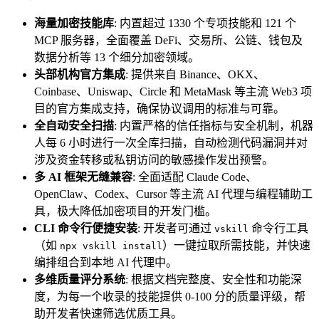
海量加密技能库
: 内置超过 1330 个专项技能和 121 个
MCP 服务器，全面覆盖 DeFi、交易所、公链、钱包及
数据分析等 13 个细分加密领域。
头部机构官方集成
: 提供来自 Binance、OKX、
Coinbase、Uniswap、Circle 和 MetaMask 等主流 Web3 项
目的官方集成支持，确保协议调用的标准与可靠。
全自动安全扫描
: 内置严格的信任指标与安全机制，机器
人每 6 小时进行一次全库扫描，自动检测代码漏洞并对
涉及资金转移或私钥访问的敏感操作发出预警。
多 AI 框架无缝兼容
: 全面适配 Claude Code、
OpenClaw、Codex、Cursor 等主流 AI 代理与编程辅助工
具，极大降低加密项目的开发门槛。
CLI 命令行便捷安装
: 开发者可通过
命令行工具
vskill
（如
）一键拉取所需技能，并快速
npx vskill install
编排组合到本地 AI 代理中。
多维质量评分系统
: 根据文档完整度、安全性和功能深
度，为每一个收录的技能提供 0-100 分的质量评级，帮
助开发者快速筛选优质工具。