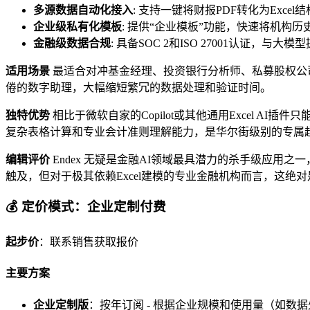
多源数据自动化接入
: 支持一键将财报PDF转化为Exc
企业级私有化模板
: 提供“企业模板”功能，快速将机构
金融级数据合规
: 具备SOC 2和ISO 27001认证
适用场景
最适合对冲基金经理、投资银行分析师、私募股权公
倦的数字助理，大幅缩短繁冗的数据处理和验证时间。
独特优势
相比于微软自家的Copilot或其他通用Excel AI
复杂表格计算和专业会计准则理解能力，是华尔街级别的专属
编辑评价
Endex 无疑是金融AI领域最具潜力的杀手级应用
触及，但对于极其依赖Excel建模的专业金融机构而言，这绝
💰 定价模式：企业定制付费
起步价
：联系销售获取报价
主要方案
企业定制版
：按年订阅 - 根据企业规模和使用量（如数