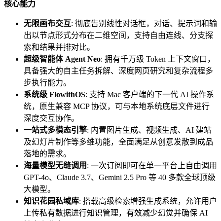
核心能力
无限画布交互
: 彻底告别线性对话框，对话、提示词和输
出以节点形式分布在二维空间，支持自由连线、分支探
索和结果并排对比。
超级智能体 Agent Neo
: 拥有千万级 Token 上下文窗口，
具备强大的自主任务拆解、深度网页研究和复杂流程多
步执行能力。
系统级 FlowithOS
: 支持 Mac 客户端的下一代 AI 操作系
统，原生兼容 MCP 协议，可与本地系统底层文件进行
深度交互协作。
一站式多模态引擎
: 内置图片生成、视频生成、AI 建站
及幻灯片制作等多维功能，全面满足从创意发散到成品
落地的需求。
海量模型无缝调用
: 一次订阅即可在单一平台上自由调用
GPT-4o、Claude 3.7、Gemini 2.5 Pro 等 40 多款全球顶级
大模型。
知识花园私域库
: 搭载高级检索增强生成系统，允许用户
上传私有数据进行知识管理，有效减少幻觉并确保 AI