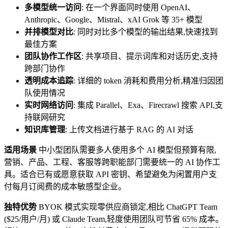
多模型统一访问
: 在一个界面同时使用 OpenAI、
Anthropic、Google、Mistral、xAI Grok 等 35+ 模型
并排模型对比
: 同时对比多个模型的输出结果,快速找到
最佳方案
团队协作工作区
: 共享项目、提示词库和对话历史,支持
跨部门协作
透明成本追踪
: 详细的 token 消耗和费用分析,精准归因团
队使用情况
实时网络访问
: 集成 Parallel、Exa、Firecrawl 搜索 API,支
持联网研究
知识库管理
: 上传文档进行基于 RAG 的 AI 对话
适用场景
中小型团队需要多人使用多个 AI 模型但预算有限,
营销、产品、工程、客服等跨职能部门需要统一的 AI 协作工
具。适合已有或愿意获取 API 密钥、希望避免为闲置用户支
付每月订阅费的成本敏感型企业。
独特优势
BYOK 模式实现零供应商锁定,相比 ChatGPT Team
($25/用户/月) 或 Claude Team,轻度使用团队可节省 65% 成本。