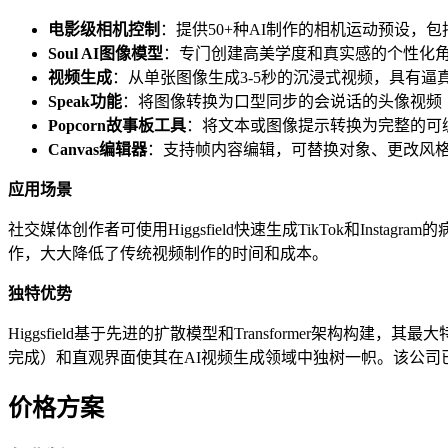
电影级相机控制
：提供50+种AI制作的相机运动预设，包括dol
Soul AI图像模型
：专门创建高美学度和真实感的个性化
视频生成
：从单张图像生成3-5秒的沉浸式视频，具有逼
Speak功能
：将图像转换为口型同步的会说话的头像视频
Popcorn故事板工具
：将文本或图像提示转换为完整的可
Canvas编辑器
：支持帧内容编辑，可替换对象、更改风
应用场景
社交媒体创作者可使用Higgsfield快速生成TikTok和I
作，大大降低了传统视频制作的时间和成本。
独特优势
Higgsfield基于先进的扩散模型和Transformer
完成）和直观界面使其在AI视频生成领域中独树一帜。该公司
价格方案