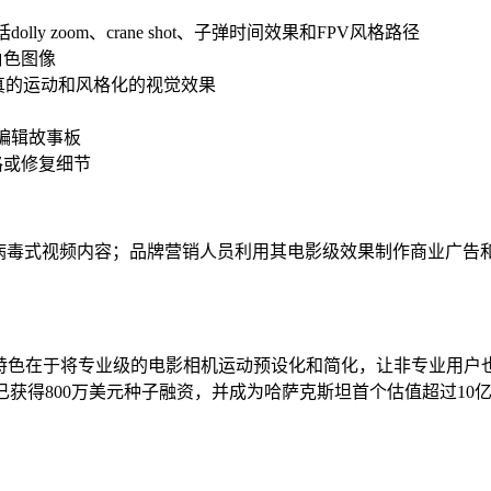
ly zoom、crane shot、子弹时间效果和FPV风格路径
角色图像
真的运动和风格化的视觉效果
编辑故事板
格或修复细节
nstagram的病毒式视频内容；品牌营销人员利用其电影级效果制作
架构构建，其最大特色在于将专业级的电影相机运动预设化和简化，让非
已获得800万美元种子融资，并成为哈萨克斯坦首个估值超过10