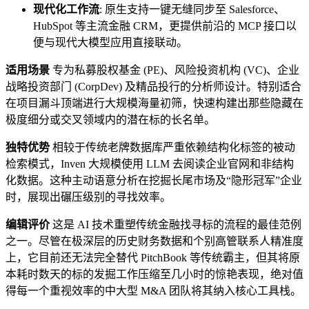
现代化工作流
: 原生支持一键无缝同步至 Salesforce、
HubSpot 等主流金融 CRM，更提供前沿的 MCP 接口以
便与现代大模型应用直接联动。
适用场景
专为私募股权基金 (PE)、风险投资机构 (VC)、企业
战略投资部门 (CorpDev) 及精品投行的分析师设计。特别适合
在项目漏斗顶端进行大规模海量初筛，快速构建出那些隐藏在
极度细分或交叉领域内的潜在标的长名单。
独特优势
相较于传统老牌数据库严重依赖结构化标签的被动
检索模式，Inven 大规模使用 LLM 去阅读企业官网和非结构
化数据。这种主动语意分析在挖掘长尾市场及“隐形冠军”企业
时，展现出碾压级别的寻找效率。
编辑评价
这是 AI 技术重塑传统金融找寻标的流程的最佳范例
之一。尽管在极深层的历史财务数据和个别高管联系人精准度
上，它目前还无法完全替代 PitchBook 等传统霸主，但其将原
本耗时数天的标的发掘工作压缩至几小时的惊艳表现，绝对值
得每一个重视效率的中大型 M&A 团队将其纳入核心工具栈。