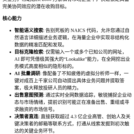
完美协同效应的潜在收购目标。
核心能力
智能语义搜索
: 告别死板的 NAICS 代码，允许您通过自
然语言详细描述业务逻辑，在海量企业中实现非结构化
数据的精准匹配和发现。
目标克隆检索
: 仅需输入一个或多个已知公司的网址，
AI 即可凭借极其强大的“Lookalike”能力，在全网挖出业
务模式高度相似的隐形标的。
AI 批量调研
: 像配备了不知疲倦的虚拟分析师一样，一
键对成百上千家公司自动提出具体业务问题并提取答
案，极大释放投研人员的精力。
出售意图预测
: 通过实时全网数据追踪，敏锐捕捉企业动
态与市场情绪，提前识别可能正在准备出售、重组或寻
求融资的市场信号。
决策者直连
: 直接获取超过 4.3 亿企业高管、创始人及关
键决策者的邮箱等联系方式，打通从线索发掘到初次触
达的关键业务环节。