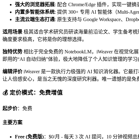
强大的浏览器拓展
: 配合 Chrome/Edge 插件，
内置多智能体系统
: 提供 300+ 专用 AI 智能体（Mul
主流云端生态打通
: 原生支持与 Google Workspac
适用场景
极其适合学术研究员研读海量前沿论文、学生备考梳
确度要求极高，它将是你的理想选择。
独特优势
相比于完全免费的 NotebookLM，iWeaver 在
即用的“AI 自动归纳”体验，极大地降低了个人知识管理的学习
编辑评价
iWeaver 是一款执行力极强的 AI 知识消化器
让人倍感安心，是当之无愧的深度研究利器。唯一遗憾的是免
💰 定价模式：免费增值
起步价
：免费
主要方案
Free (免费版)
：$0/月 - 每天 3 次 AI 提问，10 分