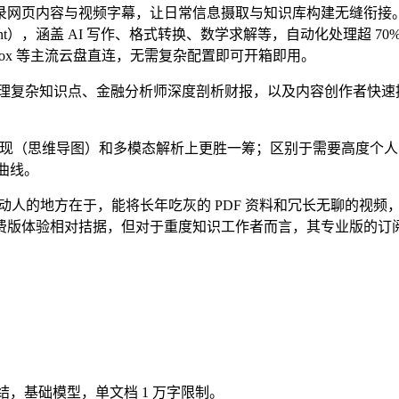
实现一键摘录网页内容与视频字幕，让日常信息摄取与知识库构建无缝衔接
ti-Agent），涵盖 AI 写作、格式转换、数学求解等，自动化处理超 7
e、Dropbox 等主流云盘直连，无需复杂配置即可开箱即用。
理复杂知识点、金融分析师深度剖析财报，以及内容创作者快速
视觉化展现（思维导图）和多模态解析上更胜一筹；区别于需要高度个人归纳能力
曲线。
。它最打动人的地方在于，能将长年吃灰的 PDF 资料和冗长无聊的
费版体验相对拮据，但对于重度知识工作者而言，其专业版的订
钟视频总结，基础模型，单文档 1 万字限制。