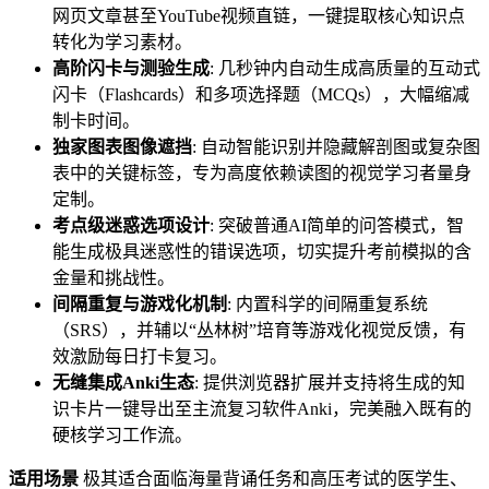
网页文章甚至YouTube视频直链，一键提取核心知识点
转化为学习素材。
高阶闪卡与测验生成
: 几秒钟内自动生成高质量的互动式
闪卡（Flashcards）和多项选择题（MCQs），大幅缩减
制卡时间。
独家图表图像遮挡
: 自动智能识别并隐藏解剖图或复杂图
表中的关键标签，专为高度依赖读图的视觉学习者量身
定制。
考点级迷惑选项设计
: 突破普通AI简单的问答模式，智
能生成极具迷惑性的错误选项，切实提升考前模拟的含
金量和挑战性。
间隔重复与游戏化机制
: 内置科学的间隔重复系统
（SRS），并辅以“丛林树”培育等游戏化视觉反馈，有
效激励每日打卡复习。
无缝集成Anki生态
: 提供浏览器扩展并支持将生成的知
识卡片一键导出至主流复习软件Anki，完美融入既有的
硬核学习工作流。
适用场景
极其适合面临海量背诵任务和高压考试的医学生、