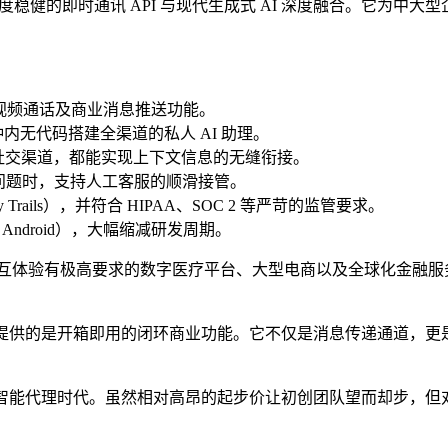
极度稳健的即时通讯 API 与现代生成式 AI 深度融合。它为中大型企
I、音视频通话及商业消息推送功能。
业在几分钟内无代码搭建全渠道的私人 AI 助理。
pp 等社交渠道，都能实现上下文信息的无缝衔接。
I 遇到复杂问题时，支持人工客服的顺滑接管。
y Trails），并符合 HIPAA、SOC 2 等严苛的监管要求。
OS、Android），大幅缩减研发周期。
体验有极高要求的数字医疗平台、大型电商以及全球化金融服务
ird 提供的是开箱即用的闭环商业功能。它不仅是消息传递通道
过渡到了智能代理时代。虽然相对高昂的起步价让初创团队望而却步