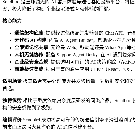
Sendbird 是全球领先的 AI 客户体验与通信基础设施平台，将
案，极大降低了构建企业级沉浸式互动体验的门槛。
核心能力
通信架构底座
: 提供经过亿级高并发验证的 Chat AP
无代码 AI 构建
: 内置 AI Agent Builder，帮助企
全渠道记忆共享
: 无论是 Web、移动端还是 WhatsA
人机无缝协作
: 配备 Support Agent Desk，在 A
企业级安全合规
: 提供透明可审计的 AI 决策追踪（Activit
前端极速集成
: 提供丰富的原生应用 UI Kit（React、i
适用场景
极其适合需要处理庞大并发咨询量、对数据安全和交互
首选。
独特优势
相比于重度依赖复杂底层研发的同类产品，Sendb
构的安全感做到了极致。
编辑评价
Sendbird 成功将高可靠的传统通信引擎平滑
前市面上最强大且省心的 AI 通信基建平台。