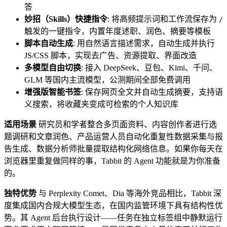
答
妙招（Skills）快捷指令
: 将高频提示词和工作流保存为
/
触发的一键指令，内置年度述职、润色、摘要等模板
脚本自动生成
: 用自然语言描述需求，自动生成并执行
JS/CSS 脚本，实现去广告、资源提取、界面改造
多模型自由切换
: 接入 DeepSeek、豆包、Kimi、千问、
GLM 等国内主流模型，公测期间全部免费调用
增强版智能书签
: 保存网页全文并自动生成摘要，支持语
义搜索，将收藏夹变成可检索的个人知识库
适用场景
研究员和学者整合多页面资料、内容创作者进行选
题调研和文章润色、产品运营人员自动化重复性数据采集与报
告生成、数据分析师批量提取结构化网络信息。如果你每天在
浏览器里重复做同样的事，Tabbit 的 Agent 功能就是为你准备
的。
独特优势
与 Perplexity Comet、Dia 等海外竞品相比，Tabbit 深
度集成国内合规大模型生态，在国内监管环境下具有结构性优
势。其 Agent 后台执行设计——任务在独立标签组中静默运行