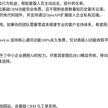
置及行为轨迹，帮助客服人员主动出击，提升转化率。
库和基础CRM功能完全免费，且不限制坐席数量和历史聊天记录。
流建站平台的免代码插件，并支持通过OpenAPI扩展接入企业私有后端。
用。如果你的团队需要零成本搭建专业的客户支持体系，希望用
式不同，tawk.to 坚持核心通讯功能100%永久免费，仅对高级A
的门槛赋予了中小企业拥抱AI的权力。尽管其管理后台UI略显传统
最佳选择。
加网站，含基础 CRM 与工单系统。