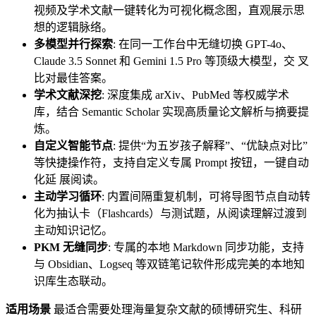
视频及学术文献一键转化为可视化概念图，直观展示思
想的逻辑脉络。
多模型并行探索
: 在同一工作台中无缝切换 GPT-4o、
Claude 3.5 Sonnet 和 Gemini 1.5 Pro 等顶级大模型，交 叉
比对最佳答案。
学术文献深挖
: 深度集成 arXiv、PubMed 等权威学术
库，结合 Semantic Scholar 实现高质量论文解析与摘要提
炼。
自定义智能节点
: 提供“为五岁孩子解释”、“优缺点对比”
等快捷操作符，支持自定义专属 Prompt 按钮，一键自动
化延 展阅读。
主动学习循环
: 内置间隔重复机制，可将导图节点自动转
化为抽认卡（Flashcards）与测试题，从阅读理解过渡到
主动知识记忆。
PKM 无缝同步
: 专属的本地 Markdown 同步功能，支持
与 Obsidian、Logseq 等双链笔记软件形成完美的本地知
识库生态联动。
适用场景
最适合需要处理海量复杂文献的硕博研究生、科研