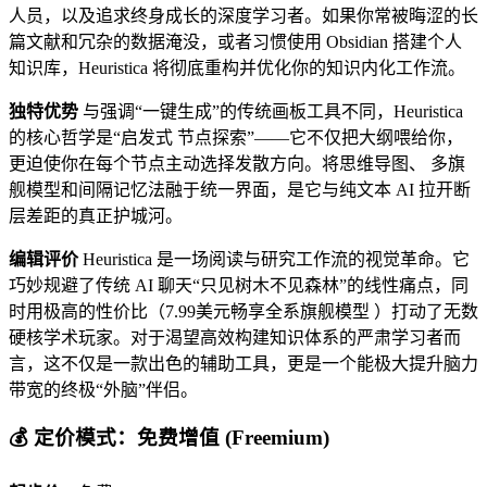
人员，以及追求终身成长的深度学习者。如果你常被晦涩的长
篇文献和冗杂的数据淹没，或者习惯使用 Obsidian 搭建个人
知识库，Heuristica 将彻底重构并优化你的知识内化工作流。
独特优势
与强调“一键生成”的传统画板工具不同，Heuristica
的核心哲学是“启发式 节点探索”——它不仅把大纲喂给你，
更迫使你在每个节点主动选择发散方向。将思维导图、 多旗
舰模型和间隔记忆法融于统一界面，是它与纯文本 AI 拉开断
层差距的真正护城河。
编辑评价
Heuristica 是一场阅读与研究工作流的视觉革命。它
巧妙规避了传统 AI 聊天“只见树木不见森林”的线性痛点，同
时用极高的性价比（7.99美元畅享全系旗舰模型 ）打动了无数
硬核学术玩家。对于渴望高效构建知识体系的严肃学习者而
言，这不仅是一款出色的辅助工具，更是一个能极大提升脑力
带宽的终极“外脑”伴侣。
💰 定价模式：免费增值 (Freemium)