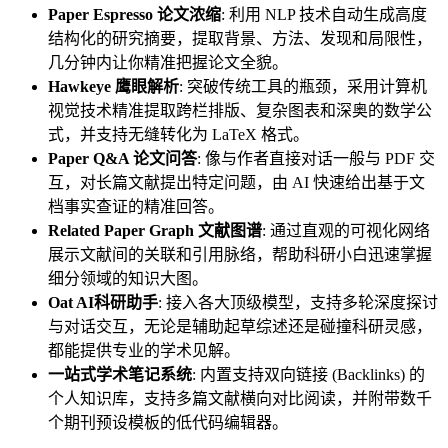
Paper Espresso 论文浓缩
: 利用 NLP 技术自动生成高度
结构化的研究摘要，提取背景、方法、发现和局限性，
几分钟内让你精准把握论文全貌。
Hawkeye 鹰眼解析
: 突破传统工具的瓶颈，采用计算机
视觉技术精准提取跨栏排版、复杂图表和深奥的数学公
式，并支持无缝转化为 LaTeX 格式。
Paper Q&A 论文问答
: 像与作者直接对话一般与 PDF 交
互，对长篇文献提出特定问题，由 AI 快速给出基于文
档事实查证的精准回答。
Related Paper Graph 文献图谱
: 通过直观的可视化网络
展示文献间的关联和引用脉络，帮助科研小白迅速掌握
细分领域的知识大图。
Oat AI科研助手
: 接入各大顶级模型，支持多轮深度探讨
与对话交互，无论是辅助起草综述还是碰撞科研灵感，
都能提供专业的学术见解。
一站式学术笔记系统
: 内置支持双向链接 (Backlinks) 的
个人知识库，支持多篇文献横向对比阅读，并附带数千
个期刊预设模板的低代码编辑器。