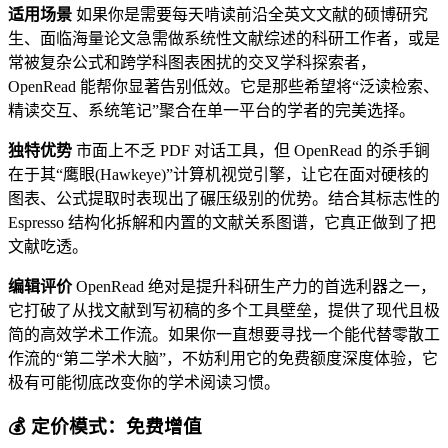
适用场景
如果你是需要每天啃读前沿全英文文献的硕博研究
生、面临海量论文急需做系统性文献综述的科研工作者，或是
常被复杂公式和跨学科图表困扰的交叉学科探索者，
OpenRead 能帮你显著告别低效。它是那些希望将“泛读检索、
精读交互、系统笔记”聚合在单一平台的学者的完美选择。
独特优势
市面上不乏 PDF 对话工具，但 OpenRead 的杀手锏
在于其“鹰眼(Hawkeye)”计算机视觉引擎，让它在面对硬核的
图表、公式提取时表现出了碾压级别的优势。结合其标志性的
Espresso 结构化拆解和内置的文献关系图谱，它真正做到了把
文献吃透。
编辑评价
OpenRead 绝对是提升科研生产力的首选利器之一，
它打破了从找文献到写初稿的多个工具壁垒，提供了现代且极
简的高效学术工作流。如果你一直想要寻找一个能代替零散工
作流的“第二学术大脑”，不妨利用它的免费额度深度体验，它
极有可能彻底改变你的学术阅读习惯。
💰 定价模式：免费增值