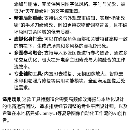
添加与删除，完美保留原图字体风格、字号与光影，被
誉为“天花板级别”的文字编辑器。
精准局部重绘
: 支持语义与外观双重编辑，实现“指哪改
哪”的手术刀级修改，例如更换衣物或调整背景，且不破
坏原图其余区域的像素质感。
虚拟化身打造
: 可以在确保角色面部和关键特征高度一致
的前提下，生成跨场景和多风格的虚拟IP形象。
多图参考融合
: 支持导入多张图像进行参考缝合，通过多
轮交互优化，极大提升电商主图修改与人物融合的工作
流效率。
专业辅助工具
: 内置AI去模糊、无损图像放大、智能去
水印和老照片修复等实用功能模块，全面满足图像后处
理需求。
适用场景
这款工具特别适合需要高频修改海报与本地化设计
的电商运营团队、追求排版细节调整的专业平面设计师，以及
希望在本地搭建如ComfyUI等复杂图像自动化工作流的AI创作
者。