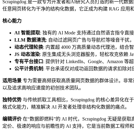
Scrapingdog 是一款专为开发者和AI研究人员打造的新
任意网页转化为干净的结构化数据，它正成为构建 RAG 应用和
核心能力
AI 智能提取
: 独有的 AI Mode 支持通过自然语言指
LLM 数据清洗
: 自动过滤网页广告与导航栏等噪音干扰，直接
动态代理轮换
: 内置超 4000 万高质量动态代理池，结
JS 动态渲染
: 原生集成无头浏览器服务，轻松攻克依赖 Ja
专有平台接口
: 提供针对 LinkedIn、Google、A
公平计费机制
: 平台承诺仅对成功返回数据的请求扣除
适用场景
专为需要高频获取高质量网页数据的群体设计。非常适合
以及追求高响应速度的初创技术团队。
独特优势
与传统抓取工具相比，Scrapingdog 的核心差异化
格式化能力，精准解决 AI 开发者处理非结构化数据的痛点。
编辑评价
在“数据即燃料”的 AI 时代，Scrapingdog 
定价、极速的响应与前瞻性的 AI 支持，它是当前数据工程师和