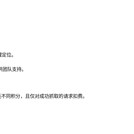
地理定位。
0，提供团队支持。
消耗不同积分，且仅对成功抓取的请求扣费。