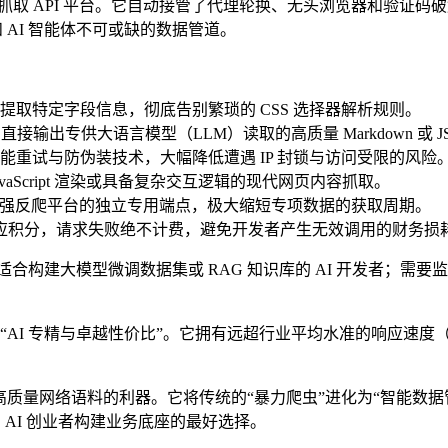
一代数据抓取 API 平台。它自动接管了代理轮换、无头浏览器和
 AI 智能体不可或缺的数据管道。
令直接提取特定字段信息，彻底告别繁琐的 CSS 选择器解析规则。
输出专供大语言模型（LLM）读取的高质量 Markdown 或 J
合智能重试与防伪装技术，大幅降低遭遇 IP 封锁与访问受限的风险
vaScript 渲染或具备复杂交互逻辑的现代网页内容抓取。
mazon 等超强反爬平台的独立专用端点，极大缩短专项数据的获取周期。
对应积分，请求失败绝不计费，避免开发者产生无效调用的财务损
构建大模型微调数据集或 RAG 知识库的 AI 开发者；需要监
在于“AI 专精与卓越性价比”。它拥有远超行业平均水准的响应速度（约
无疑是获取高质量网络语料的利器。它将传统的“暴力爬虫”进化为“智能
 AI 创业者构建业务底座的最好选择。