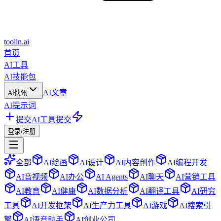
toolin.ai
首页
AI工具
AI技能包
AI文章
AI快讯
AI提示词
提交AI工具
提交
登录/注册
全部
AI绘画
AI设计
AI内容创作
AI编程开发
AI音视频
AI办公
AI Agents
AI聊天
AI营销工具
AI教育
AI健康
AI数据分析
AI翻译工具
AI研究
工具
AI开发框架
AI生产力工具
AI游戏
AI搜索引
擎
AI语音助手
AI创业公司