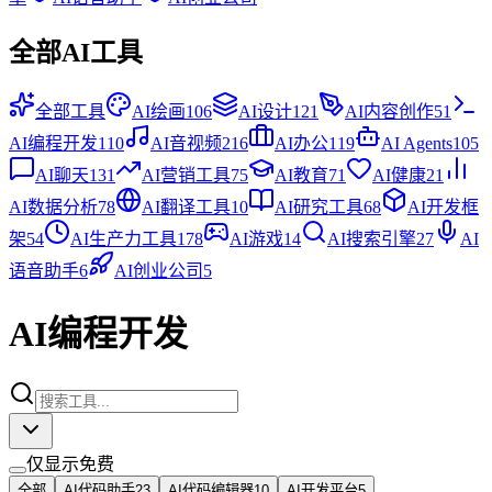
全部AI工具
全部工具
AI绘画
106
AI设计
121
AI内容创作
51
AI编程开发
110
AI音视频
216
AI办公
119
AI Agents
105
AI聊天
131
AI营销工具
75
AI教育
71
AI健康
21
AI数据分析
78
AI翻译工具
10
AI研究工具
68
AI开发框
架
54
AI生产力工具
178
AI游戏
14
AI搜索引擎
27
AI
语音助手
6
AI创业公司
5
AI编程开发
仅显示免费
全部
AI代码助手
23
AI代码编辑器
10
AI开发平台
5