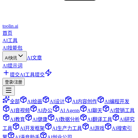
toolin.ai
首页
AI工具
AI技能包
AI文章
AI快讯
AI提示词
提交AI工具
提交
登录/注册
全部
AI绘画
AI设计
AI内容创作
AI编程开发
AI音视频
AI办公
AI Agents
AI聊天
AI营销工具
AI教育
AI健康
AI数据分析
AI翻译工具
AI研究
工具
AI开发框架
AI生产力工具
AI游戏
AI搜索引
擎
AI语音助手
AI创业公司