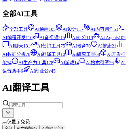
全部AI工具
全部工具
AI绘画
105
AI设计
117
AI内容创作
51
AI编程开发
110
AI音视频
215
AI办公
119
AI Agents
105
AI聊天
131
AI营销工具
75
AI教育
70
AI健康
21
AI数据分析
76
AI翻译工具
10
AI研究工具
68
AI开发框
架
54
AI生产力工具
178
AI游戏
14
AI搜索引擎
26
AI
语音助手
6
AI创业公司
5
AI翻译工具
仅显示免费
全部
AI文档翻译
2
AI翻译平台
3