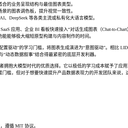
最适合的业务呈现结构与最佳图表类型。
务场景的图表调色板，提升视觉一致性。
AI、DeepSeek 等各类主流或私有化大语言模型。
aaS 应用、企业 BI 看板快速接入“对话生成图表（Chat-to
功能能够极大缩短原型构建与内容制作的时间。
打破了“配置驱动”的学习门槛，将图表生成演进为“意图驱动”。相比 LIDA
互”与“动态数据叙事”结合得最紧密的底层开发利器。
开发者拥抱大模型时代的优质选择。它以极低的学习成本赋予了应
置门槛，但对于想要快速提升产品数据表现力的开发团队来说，
，遵循 MIT 协议。