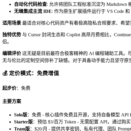
自动化代码检查
: 允许将团队工程标准沉淀为 Markdown 格
无缝集成主流 IDE
: 作为原生扩展插件运行于 VS Code
适用场景
最适合对核心代码资产有着极高隐私合规要求、希望实现
独特优势
与 Cursor 封闭生态和 Copilot 高昂月费相
侣。
编辑评价
这无疑是目前最符合极客精神的 AI 编程辅助工具
无与伦比的定制空间弥补了缺憾。对于具备动手能力且坚守原生 I
💰 定价模式：免费增值
起步价
：免费
主要方案
Solo版
：免费 - 核心插件免费且开源，支持自备模型 API 
Starter版
：预估 $3/百万 Token - 无需配置 API，
Team版
：$20/月 - 提供共享密钥、私有代理、团队 Promp