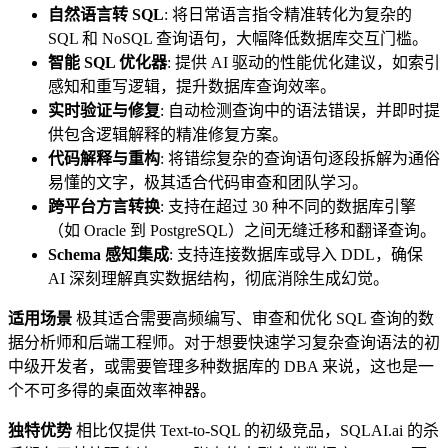
自然语言转 SQL
: 将日常语言指令精准转化为复杂的
SQL 和 NoSQL 查询语句，大幅降低数据库交互门槛。
智能 SQL 优化器
: 提供 AI 驱动的性能优化建议，如索引
感知和重写逻辑，提升数据库查询效率。
实时验证与修复
: 自动检测查询中的语法错误，并即时提
供包含逻辑解释的精准修复方案。
代码解释与重构
: 将错综复杂的查询语句逐段拆解为通俗
易懂的文字，极其适合代码审查和团队学习。
跨平台方言转换
: 支持在超过 30 种不同的数据库引擎
（如 Oracle 到 PostgreSQL）之间无缝迁移和翻译查询。
Schema 感知集成
: 支持连接数据库或导入 DDL，确保
AI 深刻理解真实数据结构，彻底消除生成幻觉。
适用场景
极其适合需要高频编写、审查和优化 SQL 查询的数
据分析师和后端工程师。对于想要快速学习复杂查询语法的初
中级开发者，或需要管理多种数据库的 DBA 来说，这也是一
个不可多得的桌面效率神器。
独特优势
相比仅提供 Text-to-SQL 的初级竞品，SQLAI.ai 的杀